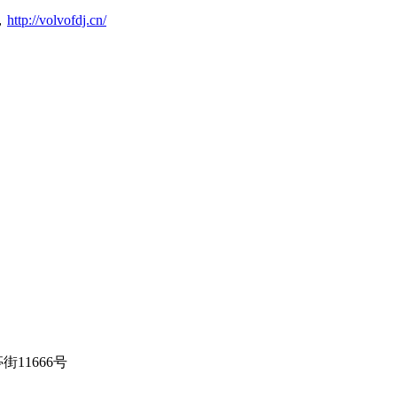
，
http://volvofdj.cn/
街11666号